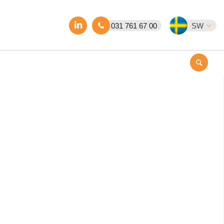
031 761 67 00
SW