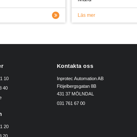
Läs mer
er
Kontakta oss
1 10
Inprotec Automation AB
Flöjelbergsgatan 8B
8 40
431 37 MÖLNDAL
e
031 761 67 00
n
1 20
8 20