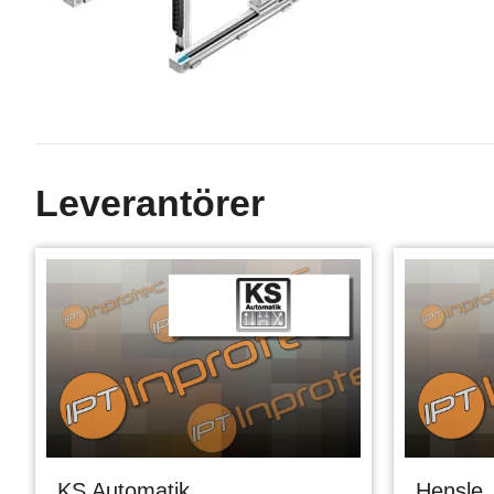
Leverantörer
KS Automatik
Hensle