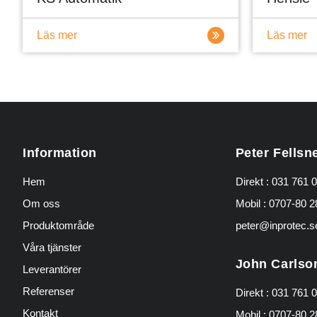
Läs mer
Läs mer
Information
Peter Fellsn
Hem
Direkt :
031 761 0
Om oss
Mobil :
0707-80 2
Produktområde
peter@inprotec.s
Våra tjänster
John Carlso
Leverantörer
Referenser
Direkt :
031 761 0
Kontakt
Mobil :
0707-80 2